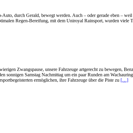
-Auto, durch Gerald, bewegt werden. Auch – oder gerade eben – weil 
malen Regen-Bereifung, mit dem Uniroyal Rainsport, wurden viele Tra
hwierigen Zwangspause, unsere Fahrzeuge artgerecht zu bewegen, Benzi
en den sonnigen Samstag Nachmittag um ein paar Runden am Wachaurin
rsportbegeisterten ermöglichen, ihre Fahrzeuge über die Piste zu
[…]