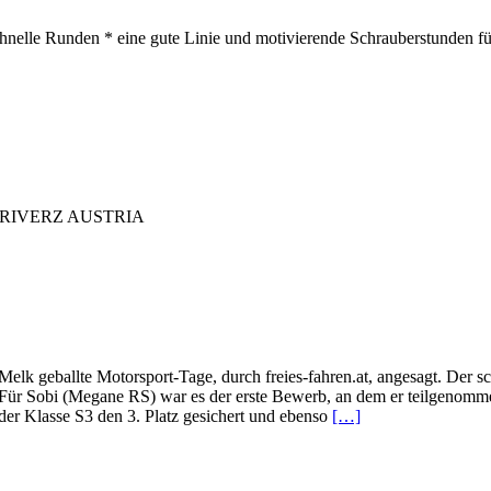
 Runden * eine gute Linie und motivierende Schrauberstunden für e
AM DRIVERZ AUSTRIA
 geballte Motorsport-Tage, durch freies-fahren.at, angesagt. Der s
Für Sobi (Megane RS) war es der erste Bewerb, an dem er teilgenommen
der Klasse S3 den 3. Platz gesichert und ebenso
[…]