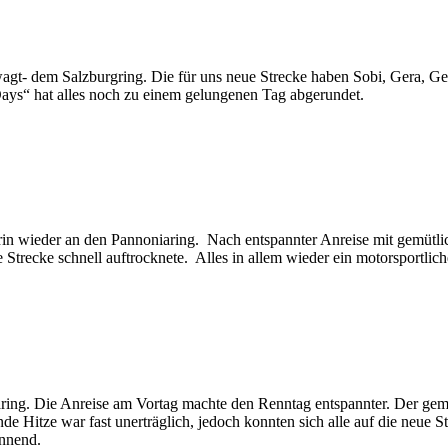
gt- dem Salzburgring. Die für uns neue Strecke haben Sobi, Gera, Ger
ays“ hat alles noch zu einem gelungenen Tag abgerundet.
n wieder an den Pannoniaring. Nach entspannter Anreise mit gemütlic
e Strecke schnell auftrocknete. Alles in allem wieder ein motorsportl
ing. Die Anreise am Vortag machte den Renntag entspannter. Der gem
e Hitze war fast unerträglich, jedoch konnten sich alle auf die neue S
annend.